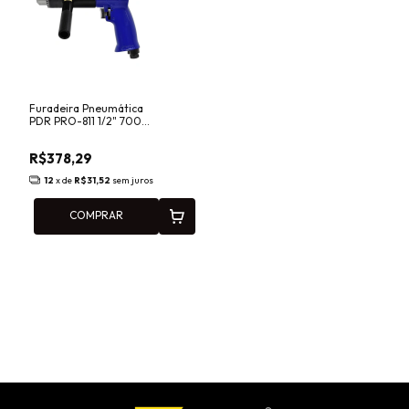
Furadeira Pneumática
PDR PRO-811 1/2" 700
RPM com Punho Auxiliar
e Reversão
R$378,29
12
x de
R$31,52
sem juros
COMPRAR