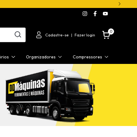
0
Cadastre-se
|
Fazer login
órios
Organizadores
Compressores