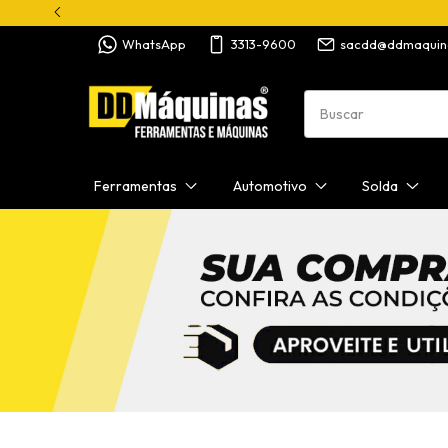
WhatsApp
3313-9600
sacdd@ddmaquin
Ferramentas
Automotivo
Solda