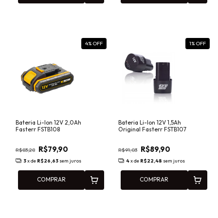
4
% OFF
1
% OFF
Bateria Li-Ion 12V 2,0Ah
Bateria Li-Ion 12V 1,5Ah
Fasterr FSTB108
Original Fasterr FSTB107
R$79,90
R$89,90
R$83,28
R$91,03
3
x de
R$26,63
sem juros
4
x de
R$22,48
sem juros
COMPRAR
COMPRAR