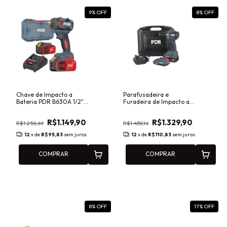
9
% OFF
8
% OFF
Chave de Impacto a
Parafusadeira e
Bateria PDR B630A 1/2"
Furadeira de Impacto a
630Nm Brushless com
Bateria PDR B70I 1/2"
Maleta e 2 Baterias
70Nm Brushless com 2
R$1.149,90
R$1.329,90
Baterias
R$1.258,69
R$1.438,16
12
x de
R$95,83
sem juros
12
x de
R$110,83
sem juros
COMPRAR
COMPRAR
8
% OFF
17
% OFF