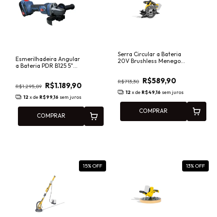
Serra Circular a Bateria
Esmerilhadeira Angular
20V Brushless Menegotti
a Bateria PDR B125 5"
MRI 165mm
9000 RPM Brushless
Intercambiável
4.0Ah com Carregador
R$589,90
40860650
R$713,30
R$1.189,90
R$1.295,89
12
x de
R$49,16
sem juros
12
x de
R$99,16
sem juros
COMPRAR
COMPRAR
15
% OFF
13
% OFF