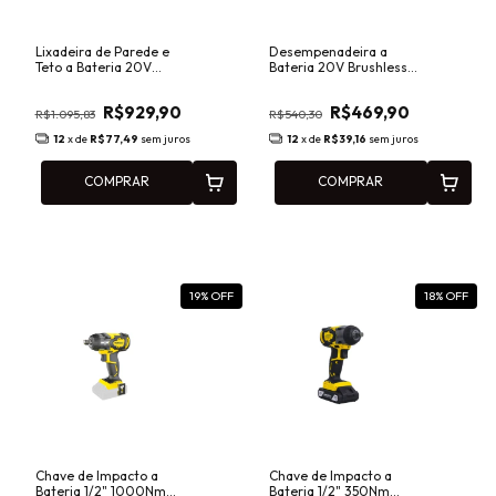
Lixadeira de Parede e
Desempenadeira a
Teto a Bateria 20V
Bateria 20V Brushless
Brushless Menegotti MLI
Menegotti MDI 370mm
225mm Intercambiável
Intercambiável
R$929,90
R$469,90
40860806
40860420
R$1.095,83
R$540,30
12
x de
R$77,49
sem juros
12
x de
R$39,16
sem juros
COMPRAR
COMPRAR
19
% OFF
18
% OFF
Chave de Impacto a
Chave de Impacto a
Bateria 1/2" 1000Nm
Bateria 1/2" 350Nm