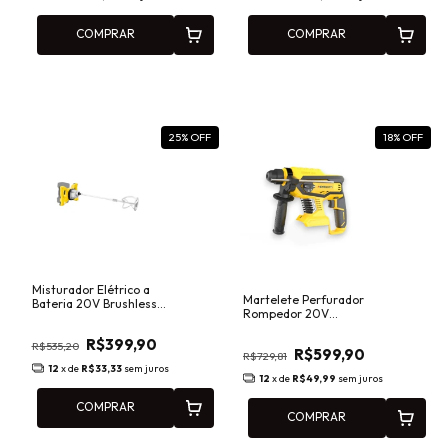
COMPRAR
COMPRAR
25
% OFF
18
% OFF
Misturador Elétrico a
Martelete Perfurador
Bateria 20V Brushless
Rompedor 20V
Menegotti MMI
Brushless 2,2J SDS Plus
Intercambiável
Menegotti MAI -
R$399,90
40862099
R$535,20
R$599,90
40860660
R$729,81
12
x de
R$33,33
sem juros
12
x de
R$49,99
sem juros
COMPRAR
COMPRAR