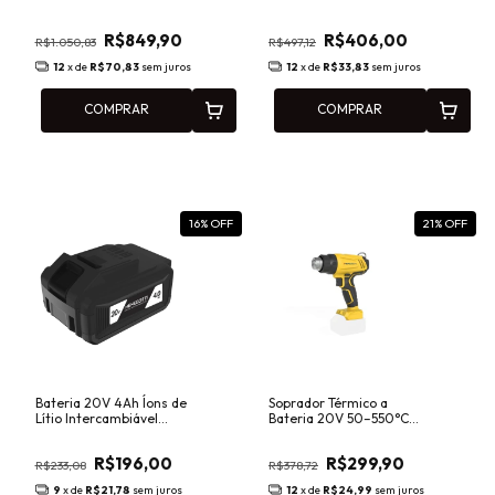
Brushless Menegotti
Brushless Menegotti
MCI-1000 20V
MCI-20 20V com Kit
R$849,90
R$406,00
Intercambiável 40790131
Completo 40790124
R$1.050,83
R$497,12
12
x de
R$70,83
sem juros
12
x de
R$33,83
sem juros
COMPRAR
COMPRAR
16
% OFF
21
% OFF
Bateria 20V 4Ah Íons de
Soprador Térmico a
Lítio Intercambiável
Bateria 20V 50–550°C
Menegotti MBI-20
Menegotti MTI
29117659
Intercambiável
R$196,00
R$299,90
40860620
R$233,08
R$378,72
9
x de
R$21,78
sem juros
12
x de
R$24,99
sem juros