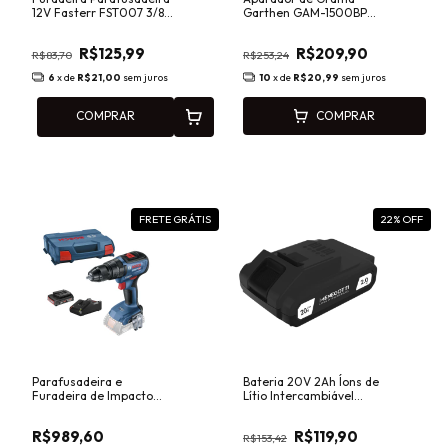
12V Fasterr FST007 3/8"
Garthen GAM-1500BP
para Uso Doméstico e
1500W Bipartido para
Oficina
Jardim e Quintal
R$125,99
R$209,90
R$83,70
R$253,24
6
x de
R$21,00
sem juros
10
x de
R$20,99
sem juros
COMPRAR
COMPRAR
FRETE GRÁTIS
22
% OFF
Parafusadeira e
Bateria 20V 2Ah Íons de
Furadeira de Impacto
Lítio Intercambiável
Brushless BOSCH GSB
Menegotti MBI-20
18V-50
29117658
R$989,60
R$119,90
R$153,42