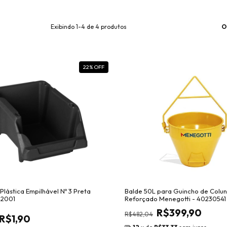
O
Exibindo 1-4 de 4 produtos
22
% OFF
lástica Empilhável Nº 3 Preta
Balde 50L para Guincho de Colu
42001
Reforçado Menegotti - 40230541
R$399,90
R$482,04
R$1,90