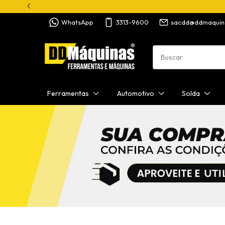
WhatsApp
3313-9600
sacdd@ddmaquin
Ferramentas
Automotivo
Solda