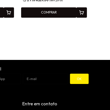
2
x de
R$29,00
sem juros
COMPRAR
l
Entre em contato