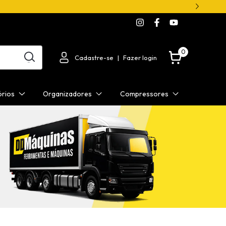
0
Cadastre-se
|
Fazer login
órios
Organizadores
Compressores