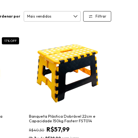
Filtrar
rdenar por
17
% OFF
na
Banqueta Plástica Dobrável 22cm e
Capacidade 150kg Fasterr FST014
R$57,99
R$40,50