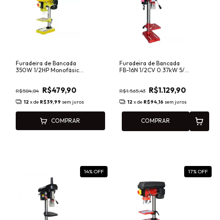
Furadeira de Bancada
Furadeira de Bancada
350W 1/2HP Monofásica
FB-16N 1/2CV 0.37kW 5/8
Menegotti MFB-13
Pol. Monofásica com 4
Vel MOTOMIL
R$479,90
R$1.129,90
R$584,84
R$1.565,43
12
x de
R$39,99
sem juros
12
x de
R$94,16
sem juros
COMPRAR
COMPRAR
14
% OFF
17
% OFF