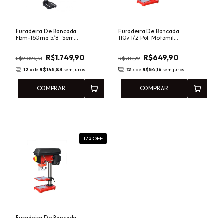
Furadeira De Bancada
Furadeira De Bancada
Fbm-160ma 5/8" Sem
110v 1/2 Pol. Motomil
Chave 1/2hp Mono 220v
Fbh-130i-1 -
Motomil
00043325.0
R$1.749,90
R$649,90
R$2.026,51
R$787,72
12
x de
R$145,83
sem juros
12
x de
R$54,16
sem juros
COMPRAR
COMPRAR
17
% OFF
Furadeira De Bancada