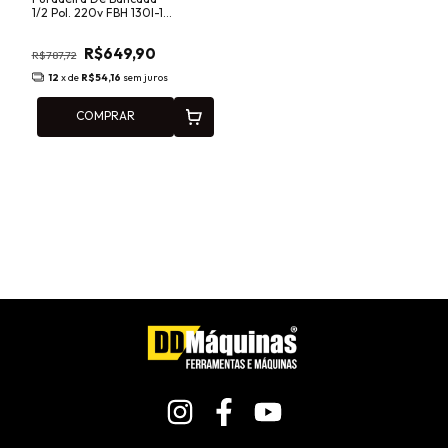
1/2 Pol. 220v FBH 130I-1
Motomil
R$649,90
R$787,72
12
x de
R$54,16
sem juros
COMPRAR