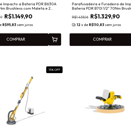
e Impacto a Bateria PDR B630A
Parafusadeira e Furadeira de Im
0Nm Brushless com Maleta e 2
Bateria PDR B70I 1/2" 70Nm Brush
s
com 2 Baterias
R$1.149,90
R$1.329,90
69
R$1.438,16
de
R$95,83
sem juros
12
x de
R$110,83
sem juros
COMPRAR
COMPRAR
15
% OFF