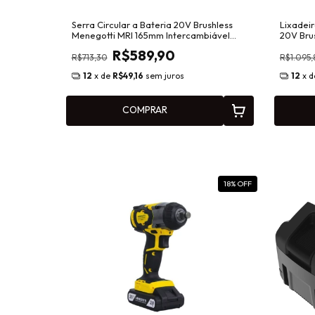
Serra Circular a Bateria 20V Brushless
Lixadeir
Menegotti MRI 165mm Intercambiável
20V Bru
40860650
Interca
R$589,90
R$713,30
R$1.095,
12
x de
R$49,16
sem juros
12
x 
COMPRAR
18
% OFF