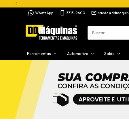
WhatsApp
3313-9600
sacdd@ddmaquin
Ferramentas
Automotivo
Solda