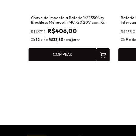
Chave de Impacto a Bateria 1/2" 350Nm
Bateria 
Brushless Menegotti MCI-20 20V com Kit
Interca
Completo 40790124
2911765
R$406,00
R$497,12
R$233,0
12
x de
R$33,83
sem juros
9
x d
COMPRAR