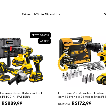
O
Exibindo 1-24 de 39 produtos
FRETE GRÁTIS
6
% OFF
i Ferramentas a Bateria 4 Em 1
Furadeira Parafusadeira Fasterr 
ss FST001K - FASTERR
com 1 Bateria e 24 Acessórios F
R$889,99
R$172,99
R$169,90