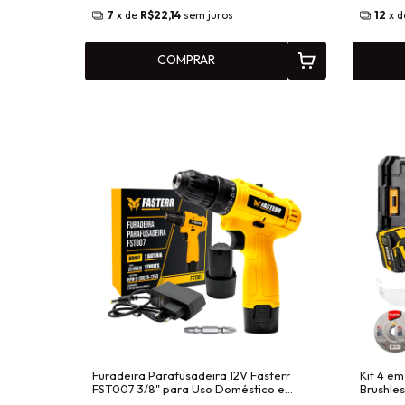
7
x de
R$22,14
sem juros
12
x 
COMPRAR
Furadeira Parafusadeira 12V Fasterr
Kit 4 em
FST007 3/8" para Uso Doméstico e
Brushles
Oficina