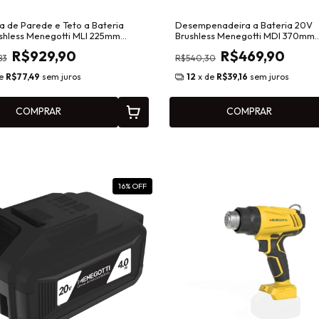
a de Parede e Teto a Bateria
Desempenadeira a Bateria 20V
shless Menegotti MLI 225mm
Brushless Menegotti MDI 370mm
mbiável 40860806
Intercambiável 40860420
R$929,90
R$469,90
83
R$540,30
de
R$77,49
sem juros
12
x de
R$39,16
sem juros
COMPRAR
COMPRAR
16
% OFF