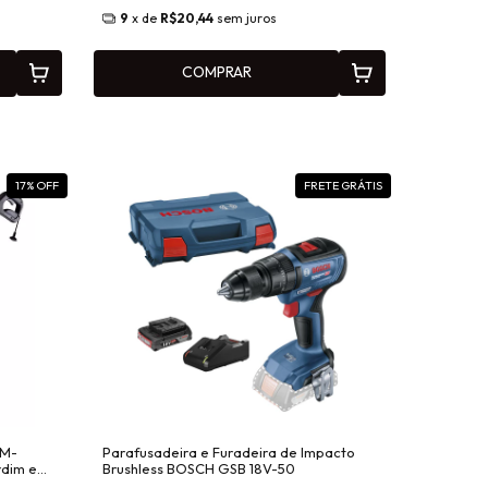
9
x de
R$20,44
sem juros
COMPRAR
17
% OFF
FRETE GRÁTIS
AM-
Parafusadeira e Furadeira de Impacto
rdim e
Brushless BOSCH GSB 18V-50