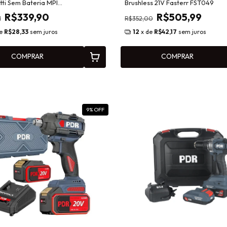
ti Sem Bateria MPI
Brushless 21V Fasterr FST049
mbiável 40780069
R$339,90
R$505,99
1
R$352,00
de
R$28,33
sem juros
12
x de
R$42,17
sem juros
COMPRAR
COMPRAR
9
% OFF