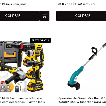
de
R$74,17
sem juros
8
x de
R$21,62
sem juros
COMPRAR
COMPRAR
FRETE GRÁTIS
 1 Multi Ferramentas á Bateria
Aparador de Grama Garthen G
s com Acessórios - Faster Tools
1500BP 1500W Bipartido para Ja
Quintal