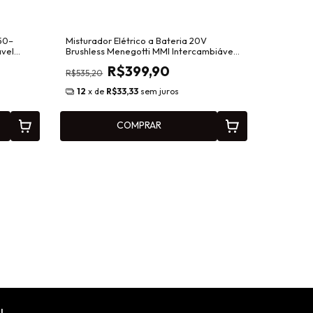
50–
Misturador Elétrico a Bateria 20V
ável
Brushless Menegotti MMI Intercambiável
40862099
R$399,90
R$535,20
12
x de
R$33,33
sem juros
COMPRAR