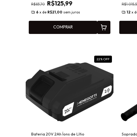
R$125,99
R$83,70
R$1.015,
6
x de
R$21,00
sem juros
12
x 
COMPRAR
22
% OFF
Bateria 20V 2Ah Íons de Lítio
Soprado