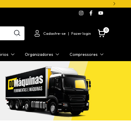
0
Cadastre-se
|
Fazer login
órios
Organizadores
Compressores