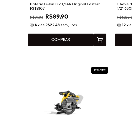
Bateria Li-Ion 12V 1,5Ah Original Fasterr
Chave d
FSTB107
1/2" 63
Bateria
R$89,90
R$91,03
R$1.258,
4
x de
R$22,48
sem juros
12
x 
COMPRAR
17
% OFF