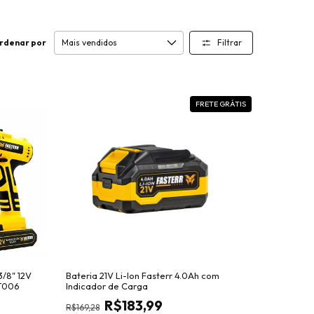
Filtrar
rdenar por
FRETE GRÁTIS
3/8" 12V
Bateria 21V Li-Ion Fasterr 4.0Ah com
ST006
Indicador de Carga
R$183,99
R$169,28