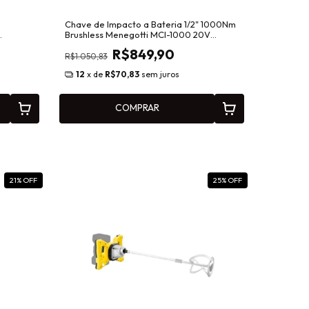
Chave de Impacto a Bateria 1/2" 1000Nm
Brushless Menegotti MCI-1000 20V
Intercambiável 40790131
R$849,90
R$1.050,83
12
x de
R$70,83
sem juros
COMPRAR
21
% OFF
25
% OFF