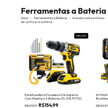
Ferramentas a Bateria
Início
Ferramentas a Bateria
breadcrumbs.pistolas-
de-pintura-a-bateria
48
% OFF
Parafusadeira Furadeira De Impacto
Kit Mult
Com Maleta e 2 Baterias 21v 3/8 FST009
Brushle
- Fasterr Tools
R$154,99
R$299,99
R$947,37