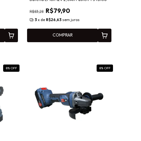
R$79,90
R$83,28
3
x de
R$26,63
sem juros
COMPRAR
8
% OFF
8
% OFF