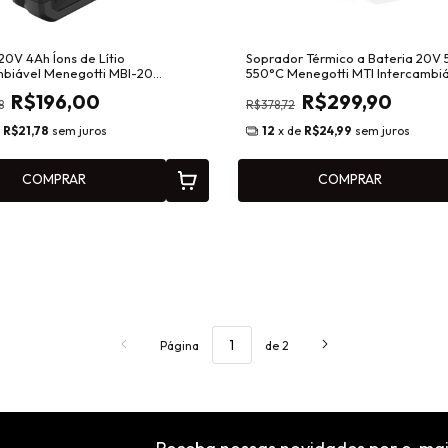
20V 4Ah Íons de Lítio
Soprador Térmico a Bateria 20V 
mbiável Menegotti MBI-20
550°C Menegotti MTI Intercambi
9
40860620
R$196,00
R$299,90
8
R$378,72
e
R$21,78
sem juros
12
x de
R$24,99
sem juros
COMPRAR
COMPRAR
Página
de 2