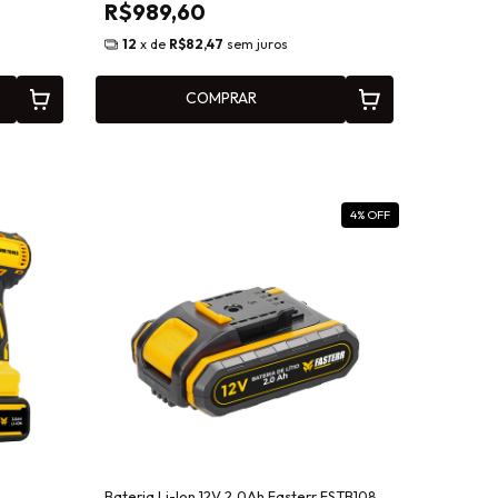
R$989,60
12
x de
R$82,47
sem juros
COMPRAR
4
% OFF
o
Bateria Li-Ion 12V 2,0Ah Fasterr FSTB108