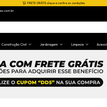
Ofertas do Dia! Confira
as.com.br
Construção Cívil
Jardinagem
Limpeza
Acess