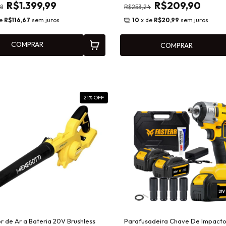
R$1.399,99
R$209,90
58
R$253,24
de
R$116,67
sem juros
10
x de
R$20,99
sem juros
COMPRAR
COMPRAR
21
% OFF
r de Ar a Bateria 20V Brushless
Parafusadeira Chave De Impact