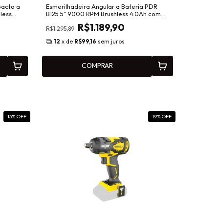
pacto a
Esmerilhadeira Angular a Bateria PDR
less
B125 5" 9000 RPM Brushless 4.0Ah com
Carregador
R$1.189,90
R$1.295,89
12
x de
R$99,16
sem juros
COMPRAR
13
% OFF
19
% OFF