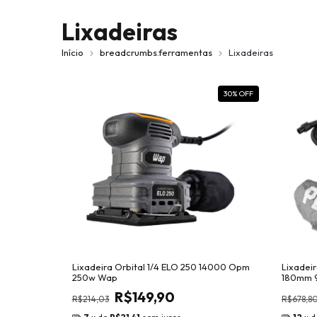
Lixadeiras
Início
breadcrumbs.ferramentas
Lixadeiras
30
% OFF
Lixadeira Orbital 1/4 ELO 250 14000 Opm
Lixadei
250w Wap
180mm 9
360°
R$149,90
R$214,03
R$678,8