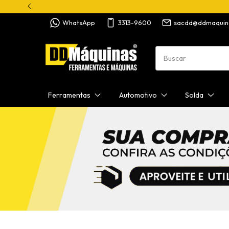
WhatsApp
3313-9600
sacdd@ddmaquin
Ferramentas
Automotivo
Solda