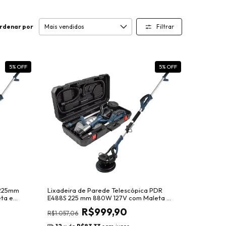
Filtrar
rdenar por
5
% OFF
5
% OFF
 225mm
Lixadeira de Parede Telescópica PDR
ta e
E488S 225 mm 880W 127V com Maleta e
Acessórios
R$999,90
R$1.057,06