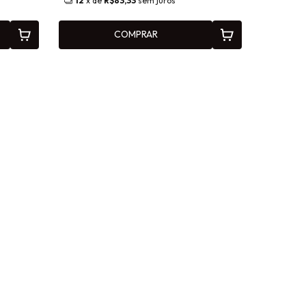
12
x de
R$83,33
sem juros
COMPRAR