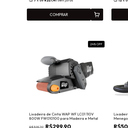
7
x de
R$21,41
sem juros
12
x 
COMPRAR
24
% OFF
Lixadeira de Cinta WAP WF LC01 110V
Lixadei
800W FW010100 para Madeira e Metal
Menegot
R$299,90
R$50
R$395,79