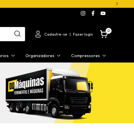
0
Cadastre-se
|
Fazer login
órios
Organizadores
Compressores