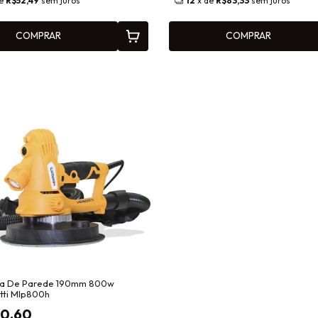
de
R$52,49
sem juros
12
x de
R$83,33
sem juros
COMPRAR
COMPRAR
ra De Parede 190mm 800w
ti Mlp800h
0,60