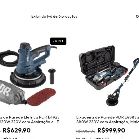
O
Exibindo 1-6 de 6 produtos
7
% OFF
ra de Parede Elétrica PDR E492S
Lixadeira de Parede PDR E488S
20W 220V com Aspiração e LED
880W 220V com Aspiração, Male
Acessórios
R$629,90
R$999,90
0
R$1.057,06